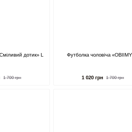
«Сміливий дотик» L
Футболка чоловіча «OBIIMY
н
1 020 грн
1 700 грн
1 700 грн