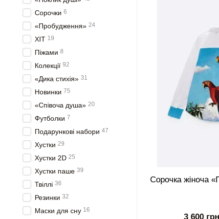
6
Сорочки
24
«Пробудження»
19
ХІТ
8
Піжами
92
Колекції
31
«Дика стихія»
75
Новинки
20
«Співоча душа»
7
Футболки
47
Подарункові набори
29
Хустки
25
Хустки 2D
39
Хустки паше
Сорочка жіноча «П
36
Твіллі
32
Резинки
16
Маски для сну
3 600 гр