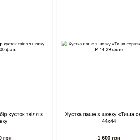
ір хусток твілл з
Хустка паше з шовку «Тиша с
вку
44x44
0 грн
1 600 грн