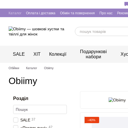
Перейти до основного контенту
Каталог
Оплата і доставка
Обмін та повернення
Про нас
Рекоме
Подарункові
SALE
ХІТ
Колекції
Хус
набори
Обійми
Каталог
Obiimy
Obiimy
Розділ
37
SALE
−40%
42
«Поклик душі»