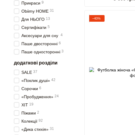
9
Прикраси
31
Obiimy HOME
13
−40%
Для НЬОГО
5
Сертифікати
4
Аксесуари для сну
6
Паше двосторонні
3
Паше односторонні
додаткові розділи
37
SALE
42
«Поклик душі»
6
Сорочки
24
«Пробудження»
19
ХІТ
2
Піжами
92
Колекції
31
«Дика стихія»