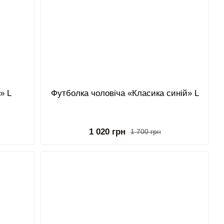
» L
Футболка чоловіча «Класика синій» L
1 020 грн
1 700 грн