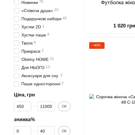
75
Футболка жін
Новинки
20
«Співоча душа»
42
Подарункові набори
1 020 гр
1
Хустки 2D
8
Хустки паше
6
Твіллі
−40%
2
Прикраси
31
Obiimy HOME
13
Для НЬОГО
2
Аксесуари для сну
2
Паше односторонні
Ціна, грн
Від Ціна, грн
До Ціна, грн
ОК
знижка%
Від знижка%
До знижка%
ОК