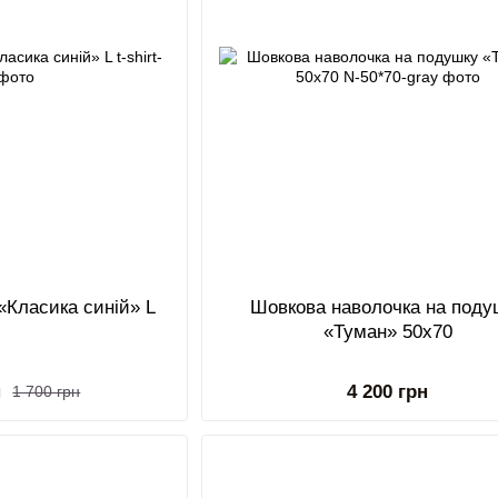
«Класика синій» L
Шовкова наволочка на поду
«Туман» 50х70
н
4 200 грн
1 700 грн