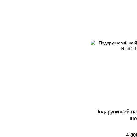
Подарунковий наб
шо
4 80