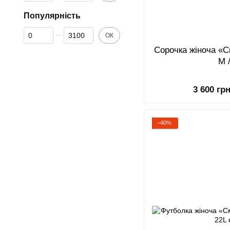
Популярність
Від Популярність
До Популярність
ОК
Сорочка жіноча «Св
M 
3 600 гр
−40%