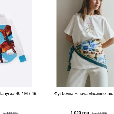
апуги» 40 / M / 48
Футболка жіноча «Безкінечніс
н
1 020 грн
6 000 грн
1 700 грн