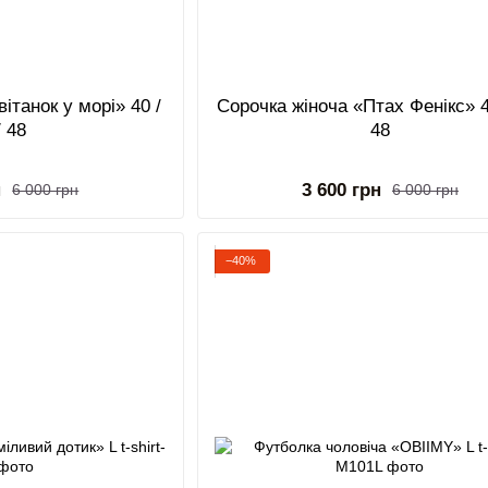
ітанок у морі» 40 /
Сорочка жіноча «Птах Фенікс» 4
/ 48
48
н
3 600 грн
6 000 грн
6 000 грн
−40%