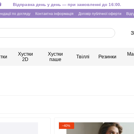
Відправка день у день — при замовленні до 16:00.
ндації по догляду
Контактна інформація
Договір публічної оферти
Відг
З
Хустки
Хустки
Ма
тки
Твіллі
Резинки
2D
паше
−40%