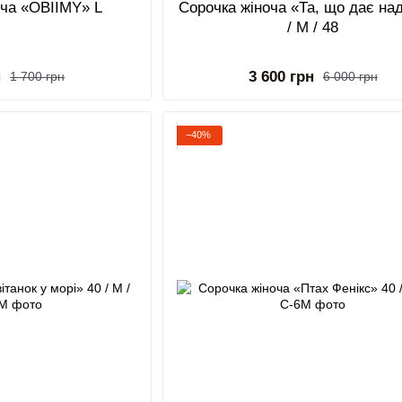
оча «OBIIMY» L
Сорочка жіноча «Та, що дає на
/ M / 48
н
3 600 грн
1 700 грн
6 000 грн
−40%