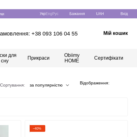
Укр
Eng
Рус
Бажання
UAH
Вхід
уки
амовлення: +38 093 106 04 55
Мій кошик
ски для
Obiimy
Прикраси
Сертифікати
сну
HOME
Відображення:
Сортування:
за популярністю
−40%