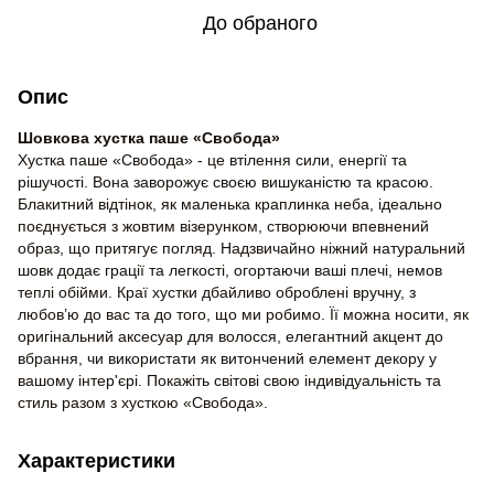
До обраного
Опис
Шовкова хустка паше «Свобода»
Хустка паше «Свобода» - це втілення сили, енергії та
рішучості. Вона заворожує своєю вишуканістю та красою.
Блакитний відтінок, як маленька краплинка неба, ідеально
поєднується з жовтим візерунком, створюючи впевнений
образ, що притягує погляд. Надзвичайно ніжний натуральний
шовк додає грації та легкості, огортаючи ваші плечі, немов
теплі обійми. Краї хустки дбайливо оброблені вручну, з
любов’ю до вас та до того, що ми робимо. Її можна носити, як
оригінальний аксесуар для волосся, елегантний акцент до
вбрання, чи використати як витончений елемент декору у
вашому інтер'єрі. Покажіть світові свою індивідуальність та
стиль разом з хусткою «Свобода».
Характеристики