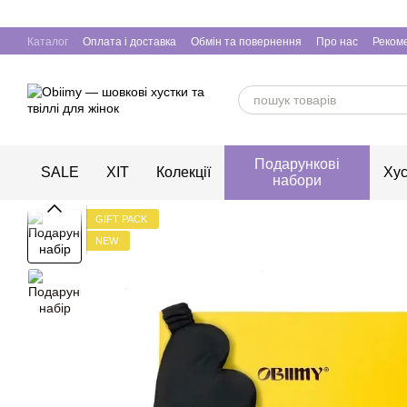
Перейти до основного контенту
Каталог
Оплата і доставка
Обмін та повернення
Про нас
Рекоме
Подарункові
SALE
ХІТ
Колекції
Хус
набори
GIFT PACK
NEW