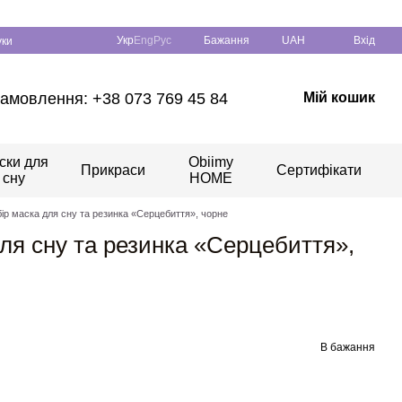
Укр
Eng
Рус
Бажання
UAH
Вхід
уки
амовлення: +38 073 769 45 84
Мій кошик
ски для
Obiimy
Прикраси
Сертифікати
сну
HOME
ір маска для сну та резинка «Серцебиття», чорне
ля сну та резинка «Серцебиття»,
В бажання