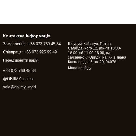
Контактна інформація
Замовлення: +38 073 769 45 84
Шоурум: Київ, вул. Петра
Сагайдачного 12, (пн-пт 10:00-
Співпраця: +38 073 925 99 49
18:00; сб 11:00-18:00; нд -
зачинено) / Юридична: Київ, Івана
Передзвонити вам?
Кавалерідзе 5, кв. 29, 04078
Мапа проїзду
+38 073 769 45 84
@OBIIMY_sales
sale@obiimy.world