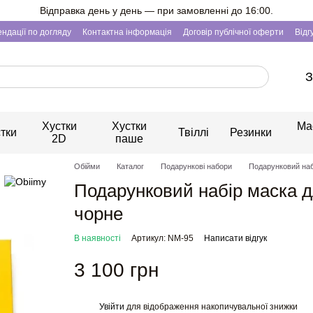
Відправка день у день — при замовленні до 16:00.
ндації по догляду
Контактна інформація
Договір публічної оферти
Відг
З
Хустки
Хустки
Ма
тки
Твіллі
Резинки
2D
паше
Обійми
Каталог
Подарункові набори
Подарунковий наб
Подарунковий набір маска д
чорне
В наявності
Артикул: NM-95
Написати відгук
3 100 грн
Увійти
для відображення накопичувальної знижки
%