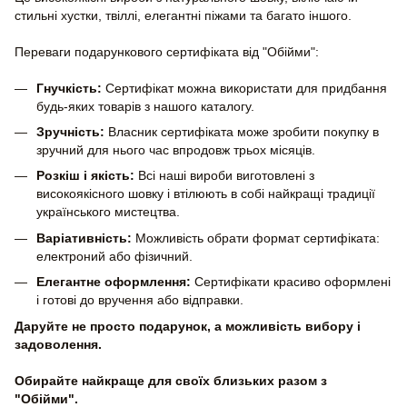
стильні хустки, твіллі, елегантні піжами та багато іншого.
Переваги подарункового сертифіката від "Обійми":
Гнучкість:
Сертифікат можна використати для придбання
будь-яких товарів з нашого каталогу.
Зручність:
Власник сертифіката може зробити покупку в
зручний для нього час впродовж трьох місяців.
Розкіш і якість:
Всі наші вироби виготовлені з
високоякісного шовку і втілюють в собі найкращі традиції
українського мистецтва.
Варіативність:
Можливість обрати формат сертифіката:
електроний або фізичний.
Елегантне оформлення:
Сертифікати красиво оформлені
і готові до вручення або відправки.
Даруйте не просто подарунок, а можливість вибору і
задоволення.
Обирайте найкраще для своїх близьких разом з
"Обійми".