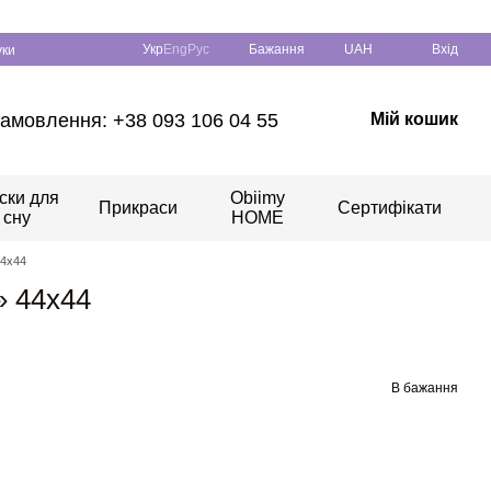
Укр
Eng
Рус
Бажання
UAH
Вхід
уки
амовлення: +38 093 106 04 55
Мій кошик
ски для
Obiimy
Прикраси
Сертифікати
сну
HOME
44х44
» 44х44
В бажання