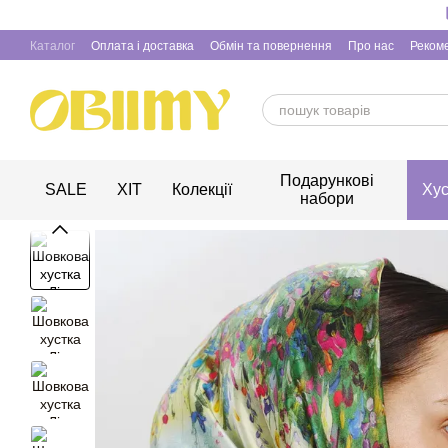
Перейти до основного контенту
Каталог
Оплата і доставка
Обмін та повернення
Про нас
Рекоме
Подарункові
SALE
ХІТ
Колекції
Хус
набори