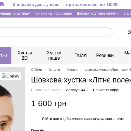
Відправка день у день — при замовленні до 16:00.
ндації по догляду
Контактна інформація
Договір публічної оферти
Відг
З
Хустки
Хустки
Ма
тки
Твіллі
Резинки
2D
паше
Обійми
Каталог
Хустки
Шовкова хустка «Літнє поле» 
Шовкова хустка «Літнє поле
Немає в наявності
Артикул: 44-2
Написати відгук
1 600 грн
Увійти
для відображення накопичувальної знижки
%
Розмір