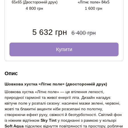
«
65x65 (Двосторонній друк)
«Літнє поле» 84x5
(
4 800 грн
1 600 грн
5 632 грн
6 400 грн
Купити
Опис
Шовкова хустка «Літнє поле» (двосторонній друк)
Шовкова хустка «Літнє поле» — це втілення легкості,
природної гармонії та живої енергії літа. Дизайн нагадує
квітуче поле у розпалі сезону: насичені мазки зелені, червоні,
жовті та блакитні акценти ніби розсипані по полотну,
створюючи ефект руху, свіжості й безтурботності. Світлий фон
із ніжним відтінком
Sky Tint
у поєднанні з рамкою у кольорі
Soft Aqua
підсилює відчуття повітряності та простору, роблячи