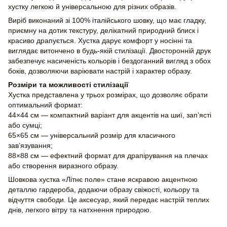
хустку легкою й універсальною для різних образів.
Виріб виконаний зі 100% італійського шовку, що має гладку,
приємну на дотик текстуру, делікатний природний блиск і
красиво драпується. Хустка дарує комфорт у носінні та
виглядає витончено в будь-якій стилізації. Двосторонній друк
забезпечує насиченість кольорів і бездоганний вигляд з обох
боків, дозволяючи варіювати настрій і характер образу.
Розміри та можливості стилізації
Хустка представлена у трьох розмірах, що дозволяє обрати
оптимальний формат:
44×44 см — компактний варіант для акцентів на шиї, зап’ясті
або сумці;
65×65 см — універсальний розмір для класичного
зав’язування;
88×88 см — ефектний формат для драпірування на плечах
або створення виразного образу.
Шовкова хустка «Літнє поле» стане яскравою акцентною
деталлю гардероба, додаючи образу свіжості, кольору та
відчуття свободи. Це аксесуар, який передає настрій теплих
днів, легкого вітру та натхнення природою.