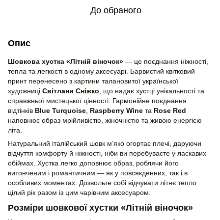
До обраного
Опис
Шовкова хустка «Літній віночок»
— це поєднання ніжності,
тепла та легкості в одному аксесуарі. Барвистий квітковий
принт перенесено з картини талановитої української
художниці
Світлани Сніжко
, що надає хустці унікальності та
справжньої мистецької цінності. Гармонійне поєднання
відтінків
Blue Turquoise
,
Raspberry Wine
та
Rose Red
наповнює образ мрійливістю, жіночністю та живою енергією
літа.
Натуральний італійський шовк м’яко огортає плечі, даруючи
відчуття комфорту й ніжності, ніби ви перебуваєте у ласкавих
обіймах. Хустка легко доповнює образ, роблячи його
витонченим і романтичним — як у повсякденних, так і в
особливих моментах. Дозвольте собі відчувати літнє тепло
цілий рік разом із цим чарівним аксесуаром.
Розміри шовкової хустки «Літній віночок»