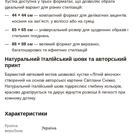
Хустка доступна у трьох форматах, що дозволяє обрати
ідеальний варіант для різних стилізацій:
44 × 44 см
— компактний формат для делікатних акцентів,
носіння на зап’ясті, у волоссі або на сумці
65 × 65 см
— універсальний розмір для щоденних образів і
стильних поєднань
88 × 88 см
— великий формат для виразних,
багатошарових та ефектних стилізацій
Натуральний італійський шовк та авторський
принт
Барвистий квітковий мотив шовкової хустки «Літній віночок»
створений на основі авторської картини Світлани Сніжко.
Натуральний італійський шовк підкреслює глибину кольорів,
красиво драпірується та дарує відчуття розкоші й легкості при
кожному дотику.
Характеристики
Країна
Україна
виробник