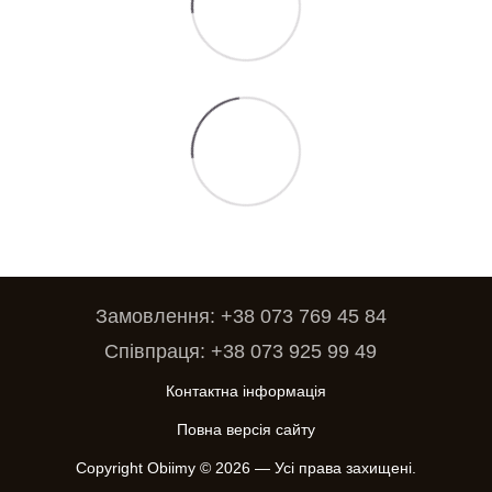
Замовлення: +38 073 769 45 84
Співпраця: +38 073 925 99 49
Контактна інформація
Повна версія сайту
Copyright Obiimy © 2026 — Усі права захищені.