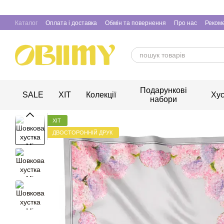
Перейти до основного контенту
Каталог
Оплата і доставка
Обмін та повернення
Про нас
Рекоме
Подарункові
SALE
ХІТ
Колекції
Хус
набори
ХІТ
ДВОСТОРОННІЙ ДРУК