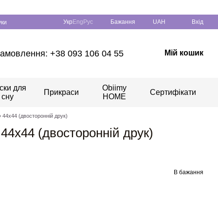
Укр
Eng
Рус
Бажання
UAH
Вхід
уки
амовлення: +38 093 106 04 55
Мій кошик
ски для
Obiimy
Прикраси
Сертифікати
сну
HOME
 44х44 (двосторонній друк)
44х44 (двосторонній друк)
В бажання