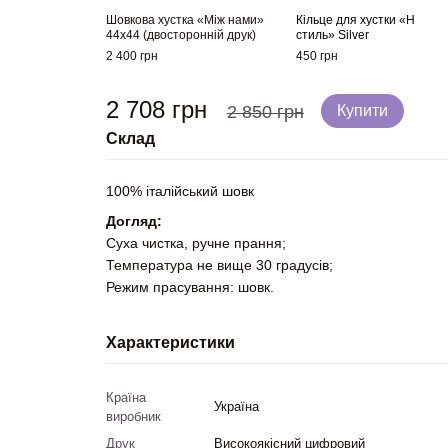
Шовкова хустка «Між нами»
Кільце для хустки «Н
44х44 (двосторонній друк)
стиль» Silver
2 400 грн
450 грн
2 708 грн
2 850 грн
Купити
Склад
100% італійський шовк
Догляд:
Суха чистка, ручне прання;
Температура не вище 30 градусів;
Режим прасування: шовк.
Характеристики
Країна
Україна
виробник
Друк
Високоякісний цифровий