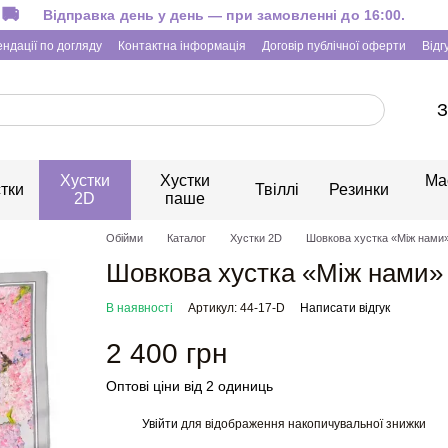
Відправка день у день — при замовленні до 16:00.
ндації по догляду
Контактна інформація
Договір публічної оферти
Відг
З
Хустки
Хустки
Ма
тки
Твіллі
Резинки
2D
паше
Обійми
Каталог
Хустки 2D
Шовкова хустка «Між нами»
Шовкова хустка «Між нами» 
В наявності
Артикул: 44-17-D
Написати відгук
2 400 грн
Оптові ціни від 2 одиниць
Увійти
для відображення накопичувальної знижки
%