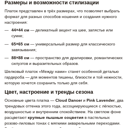
Размеры и возможности стилизации
Платок представлен в трёх размерах, что позволяет выбрать
формат для разных способов ношения и создания нужного
настроения:
44×44 см
— деликатный акцент на шее, запястье или
сумке;
65×65 см
— универсальный размер для классического
завязывания;
88×88 см
— пространство для драпировки, романтических
силуэтов и выразительных образов.
Шелковый платок «Между нами» станет особенной деталью
гардероба — для моментов тишины, близости и той нежности,
которую хочется сохранить только для себя.
Цвет, настроение и тренды сезона
Основные цвета платка —
Cloud Dancer
и
Pink Lavender
, два
трендовых оттенка этого года, ассоциирующиеся с лёгкостью,
воздушностью и внутренним спокойствием. На светлом фоне
расцветают
крупные пышные соцветия
в пастельных
розово-лиловых тонах с мягкими акварельными переходами.