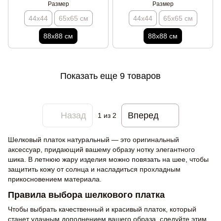
Размер
Размер
44х44
65x65 см
44х44
65x65 см
88x88 см
88x88 см
Показать еще 9 товаров
Назад
Вперед
1
из 2
Шелковый платок натуральный — это оригинальный
аксессуар, придающий вашему образу нотку элегантного
шика. В летнюю жару изделия можно повязать на шее, чтобы
защитить кожу от солнца и насладиться прохладным
прикосновением материала.
Правила выбора шелкового платка
Чтобы выбрать качественный и красивый платок, который
станет удачным дополнением вашего образа, следуйте этим