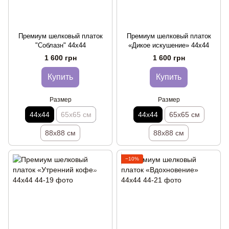
Премиум шелковый платок
Премиум шелковый платок
"Соблазн" 44х44
«Дикое искушение» 44х44
1 600 грн
1 600 грн
Купить
Купить
Размер
Размер
44х44
65x65 см
44х44
65x65 см
88x88 см
88x88 см
−10%