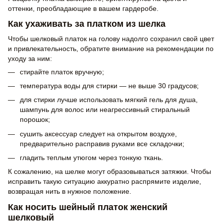
оттенки, преобладающие в вашем гардеробе.
Как ухаживать за платком из шелка
Чтобы шелковый платок на голову надолго сохранил свой цвет
и привлекательность, обратите внимание на рекомендации по
уходу за ним:
стирайте платок вручную;
температура воды для стирки — не выше 30 градусов;
для стирки лучше использовать мягкий гель для душа,
шампунь для волос или неагрессивный стиральный
порошок;
сушить аксессуар следует на открытом воздухе,
предварительно расправив руками все складочки;
гладить теплым утюгом через тонкую ткань.
К сожалению, на шелке могут образовываться затяжки. Чтобы
исправить такую ситуацию аккуратно распрямите изделие,
возвращая нить в нужное положение.
Как носить шейный платок женский
шелковый