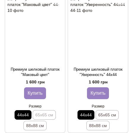
Премиум шелковый платок
Премиум шелковый платок
"Маковый цвет"
"Уверенность" 44х44
1 600 грн
1 600 грн
Купить
Купить
Размер
Размер
44х44
65x65 см
44х44
65x65 см
88x88 см
88x88 см