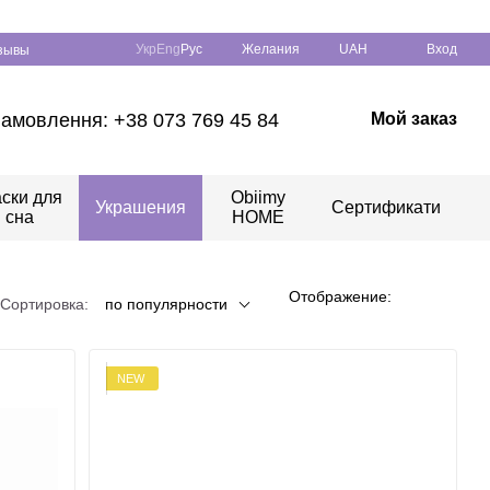
Укр
Eng
Рус
Желания
UAH
Вход
зывы
амовлення: +38 073 769 45 84
Мой заказ
ски для
Obiimy
Украшения
Сертификати
сна
HOME
Отображение:
Сортировка:
по популярности
NEW