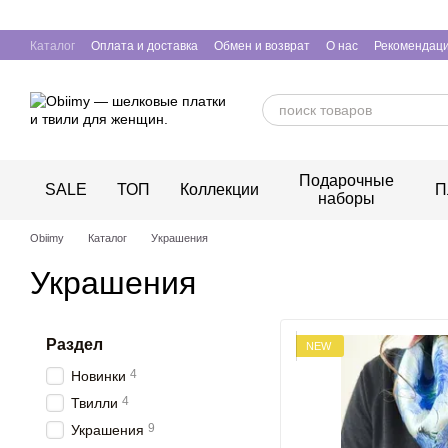
Перейти к основному контенту
Каталог
Оплата и доставка
Обмен и возврат
О нас
Рекомендаци
Подарочные
SALE
ТОП
Коллекции
П
наборы
Obiimy
Каталог
Украшения
Украшения
Раздел
NEW
4
Новинки
4
Твилли
9
Украшения