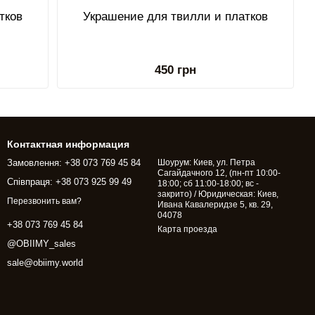
тков
Украшение для твилли и платков
450 грн
Контактная информация
Замовлення: +38 073 769 45 84
Шоурум: Киев, ул. Петра
Сагайдачного 12, (пн-пт 10:00-
Співпраця: +38 073 925 99 49
18:00; сб 11:00-18:00; вс -
закрито) / Юридическая: Киев,
Перезвонить вам?
Ивана Кавалеридзе 5, кв. 29,
04078
+38 073 769 45 84
Карта проезда
@OBIIMY_sales
sale@obiimy.world