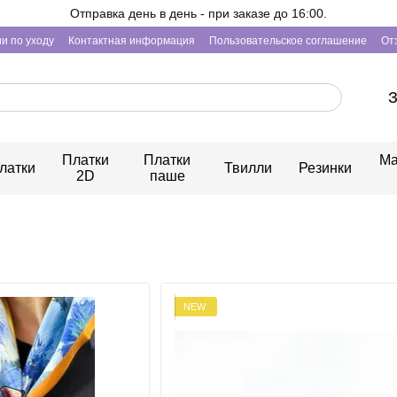
Отправка день в день - при заказе до 16:00.
и по уходу
Контактная информация
Пользовательское соглашение
От
З
Платки
Платки
Ма
латки
Твилли
Резинки
2D
паше
NEW