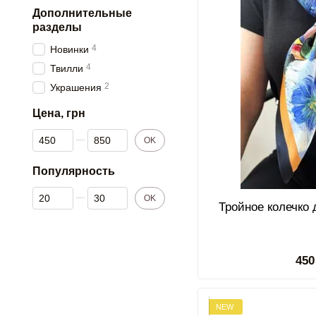
Дополнительные
разделы
4
Новинки
4
Твилли
2
Украшения
Цена, грн
От Цена, грн
До Цена, грн
OK
Популярность
От Популярность
До Популярность
OK
Тройное колечко 
450
NEW