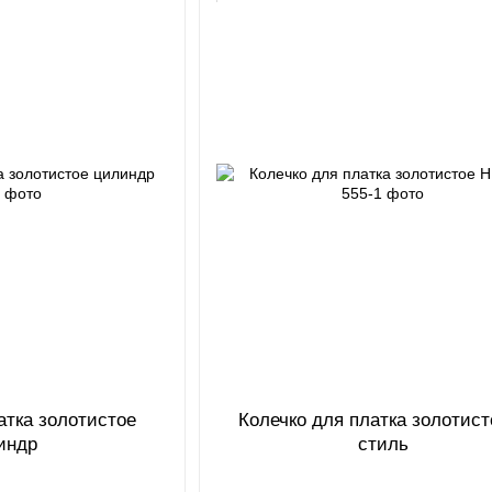
атка золотистое
Колечко для платка золотист
индр
стиль