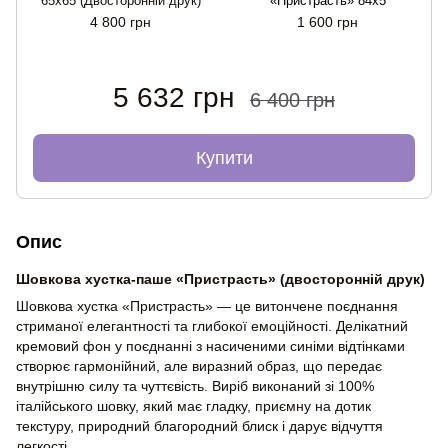
65x65 (Двосторонній друк)
«Пристрасть» 84x5
4 800 грн
1 600 грн
5 632 грн
6 400 грн
Купити
Опис
Шовкова хустка-паше «Пристрасть» (двосторонній друк)
Шовкова хустка «Пристрасть» — це витончене поєднання
стриманої елегантності та глибокої емоційності. Делікатний
кремовий фон у поєднанні з насиченими синіми відтінками
створює гармонійний, але виразний образ, що передає
внутрішню силу та чуттєвість. Виріб виконаний зі 100%
італійського шовку, який має гладку, приємну на дотик
текстуру, природний благородний блиск і дарує відчуття
легкості.