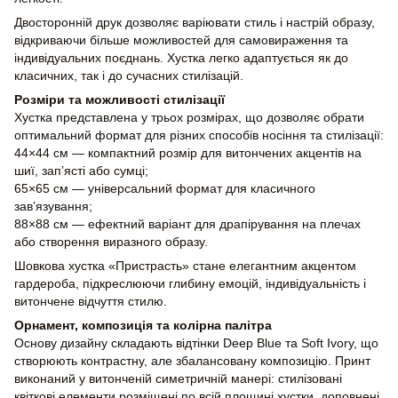
Двосторонній друк дозволяє варіювати стиль і настрій образу,
відкриваючи більше можливостей для самовираження та
індивідуальних поєднань. Хустка легко адаптується як до
класичних, так і до сучасних стилізацій.
Розміри та можливості стилізації
Хустка представлена у трьох розмірах, що дозволяє обрати
оптимальний формат для різних способів носіння та стилізації:
44×44 см — компактний розмір для витончених акцентів на
шиї, зап’ясті або сумці;
65×65 см — універсальний формат для класичного
зав’язування;
88×88 см — ефектний варіант для драпірування на плечах
або створення виразного образу.
Шовкова хустка «Пристрасть» стане елегантним акцентом
гардероба, підкреслюючи глибину емоцій, індивідуальність і
витончене відчуття стилю.
Орнамент, композиція та колірна палітра
Основу дизайну складають відтінки Deep Blue та Soft Ivory, що
створюють контрастну, але збалансовану композицію. Принт
виконаний у витонченій симетричній манері: стилізовані
квіткові елементи розміщені по всій площині хустки, доповнені