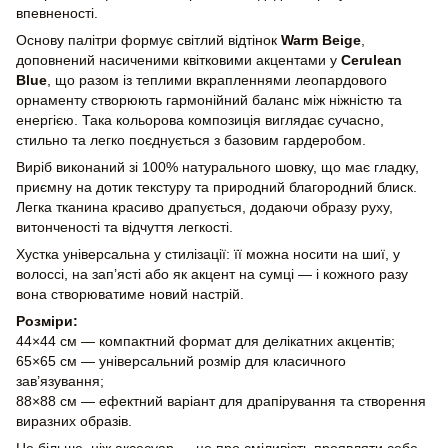
впевненості.
Основу палітри формує світлий відтінок
Warm Beige
,
доповнений насиченими квітковими акцентами у
Cerulean
Blue
, що разом із теплими вкрапленнями леопардового
орнаменту створюють гармонійний баланс між ніжністю та
енергією. Така кольорова композиція виглядає сучасно,
стильно та легко поєднується з базовим гардеробом.
Виріб виконаний зі 100% натурального шовку, що має гладку,
приємну на дотик текстуру та природний благородний блиск.
Легка тканина красиво драпується, додаючи образу руху,
витонченості та відчуття легкості.
Хустка універсальна у стилізації: її можна носити на шиї, у
волоссі, на зап’ясті або як акцент на сумці — і кожного разу
вона створюватиме новий настрій.
Розміри:
44×44 см — компактний формат для делікатних акцентів;
65×65 см — універсальний розмір для класичного
зав’язування;
88×88 см — ефектний варіант для драпірування та створення
виразних образів.
Це більше, ніж аксесуар — це про сміливість проявляти себе,