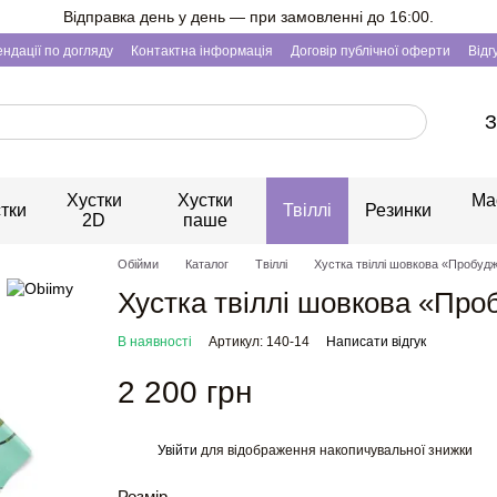
Відправка день у день — при замовленні до 16:00.
ндації по догляду
Контактна інформація
Договір публічної оферти
Відг
З
Хустки
Хустки
Ма
тки
Твіллі
Резинки
2D
паше
Обійми
Каталог
Твіллі
Хустка твіллі шовкова «Пробуд
Хустка твіллі шовкова «Про
В наявності
Артикул: 140-14
Написати відгук
2 200 грн
Увійти
для відображення накопичувальної знижки
%
Розмір