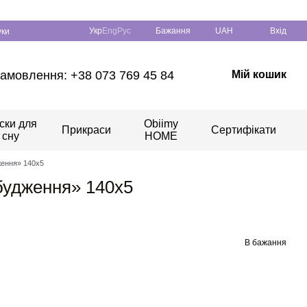
Укр
Eng
Рус
Бажання
UAH
Вхід
уки
амовлення: +38 073 769 45 84
Мій кошик
ски для
Obiimy
Прикраси
Сертифікати
сну
HOME
ження» 140x5
будження» 140x5
В бажання