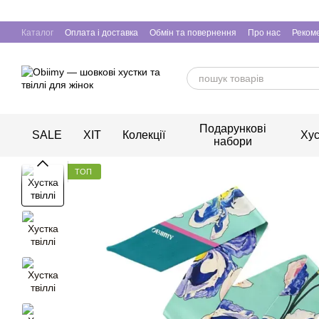
Перейти до основного контенту
Каталог
Оплата і доставка
Обмін та повернення
Про нас
Рекоме
Подарункові
SALE
ХІТ
Колекції
Хус
набори
ТОП