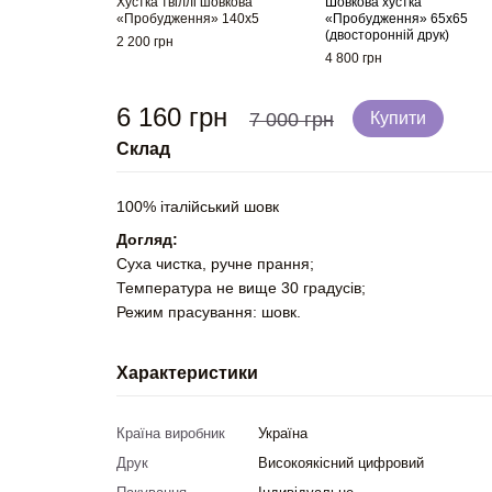
Хустка твіллі шовкова
Шовкова хустка
«Пробудження» 140x5
«Пробудження» 65х65
(двосторонній друк)
2 200 грн
4 800 грн
6 160 грн
7 000 грн
Купити
Склад
100% італійський шовк
Догляд:
Суха чистка, ручне прання;
Температура не вище 30 градусів;
Режим прасування: шовк.
Характеристики
Країна виробник
Україна
Друк
Високоякісний цифровий