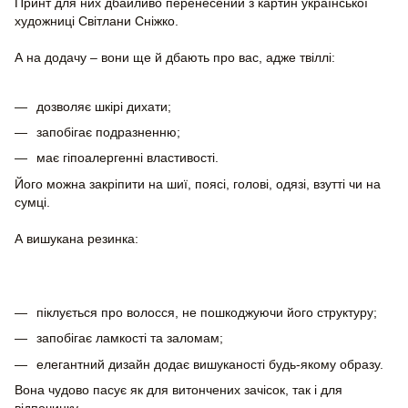
Принт для них дбайливо перенесений з картин української
художниці Світлани Сніжко.
А на додачу – вони ще й дбають про вас, адже твіллі:
дозволяє шкірі дихати;
запобігає подразненню;
має гіпоалергенні властивості.
Його можна закріпити на шиї, поясі, голові, одязі, взутті чи на
сумці.
А вишукана резинка:
піклується про волосся, не пошкоджуючи його структуру;
запобігає ламкості та заломам;
елегантний дизайн додає вишуканості будь-якому образу.
Вона чудово пасує як для витончених зачісок, так і для
відпочинку.