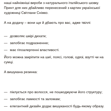
наші найніжніші вироби з натурального італійського шовку.
Принт для них дбайливо перенесений з картин української
художниці Світлани Сніжко.
А на додачу – вони ще й дбають про вас, адже твіллі:
дозволяє шкірі дихати;
запобігає подразненню;
має гіпоалергенні властивості.
Його можна закріпити на шиї, поясі, голові, одязі, взутті чи на
сумці.
А вишукана резинка:
піклується про волосся, не пошкоджуючи його структуру;
запобігає ламкості та заломам;
елегантний дизайн додає вишуканості будь-якому образу.