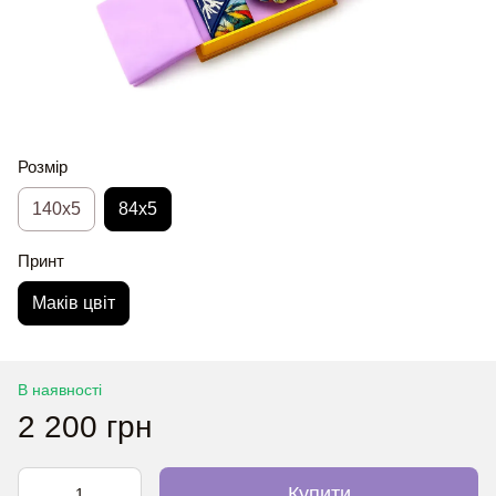
Розмір
140x5
84x5
Принт
Маків цвіт
В наявності
2 200 грн
Купити