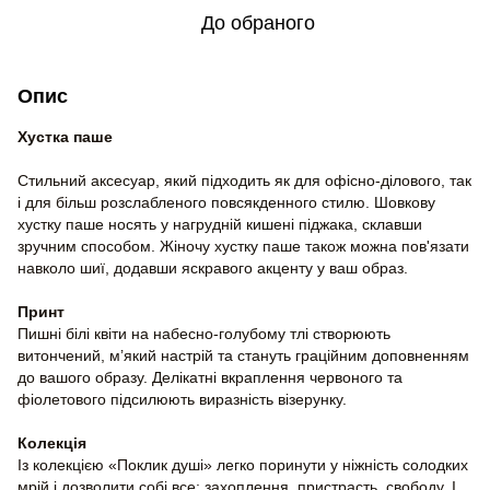
До обраного
Опис
Хустка паше
Стильний аксесуар, який підходить як для офісно-ділового, так
і для більш розслабленого повсякденного стилю. Шовкову
хустку паше носять у нагрудній кишені піджака, склавши
зручним способом. Жіночу хустку паше також можна пов'язати
навколо шиї, додавши яскравого акценту у ваш образ.
Принт
Пишні білі квіти на набесно-голубому тлі створюють
витончений, м’який настрій та стануть граційним доповненням
до вашого образу. Делікатні вкраплення червоного та
фіолетового підсилюють виразність візерунку.
Колекція
Із колекцією «Поклик душі» легко поринути у ніжність солодких
мрій і дозволити собі все: захоплення, пристрасть, свободу. І