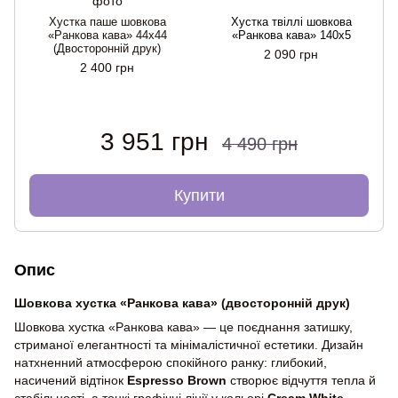
Хустка паше шовкова
Хустка твіллі шовкова
«Ранкова кава» 44х44
«Ранкова кава» 140x5
(Двосторонній друк)
2 090 грн
(
2 400 грн
3 951 грн
4 490 грн
Купити
Опис
Шовкова хустка «Ранкова кава» (двосторонній друк)
Шовкова хустка «Ранкова кава» — це поєднання затишку,
стриманої елегантності та мінімалістичної естетики. Дизайн
натхненний атмосферою спокійного ранку: глибокий,
насичений відтінок
Espresso Brown
створює відчуття тепла й
стабільності, а тонкі графічні лінії у кольорі
Cream White