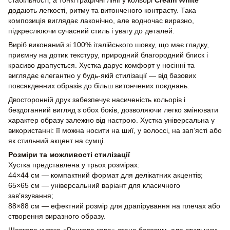
додають легкості, ритму та витонченого контрасту. Така
композиція виглядає лаконічно, але водночас виразно,
підкреслюючи сучасний стиль і увагу до деталей.
Виріб виконаний зі 100% італійського шовку, що має гладку,
приємну на дотик текстуру, природний благородний блиск і
красиво драпується. Хустка дарує комфорт у носінні та
виглядає елегантно у будь-якій стилізації — від базових
повсякденних образів до більш витончених поєднань.
Двосторонній друк забезпечує насиченість кольорів і
бездоганний вигляд з обох боків, дозволяючи легко змінювати
характер образу залежно від настрою. Хустка універсальна у
використанні: її можна носити на шиї, у волоссі, на зап’ясті або
як стильний акцент на сумці.
Розміри та можливості стилізації
Хустка представлена у трьох розмірах:
44×44 см — компактний формат для делікатних акцентів;
65×65 см — універсальний варіант для класичного
зав’язування;
88×88 см — ефектний розмір для драпірування на плечах або
створення виразного образу.
Шовкова хустка «Ранкова кава» стане базовим, але стильним