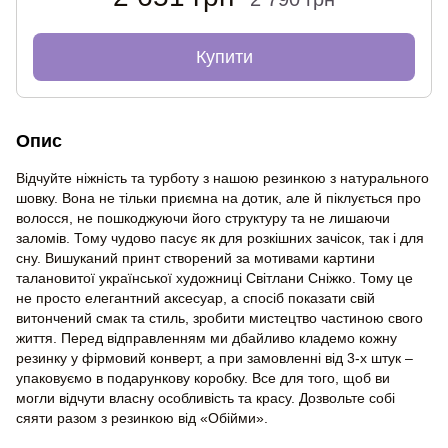
Купити
Опис
Відчуйте ніжність та турботу з нашою резинкою з натурального
шовку. Вона не тільки приємна на дотик, але й піклується про
волосся, не пошкоджуючи його структуру та не лишаючи
заломів. Тому чудово пасує як для розкішних зачісок, так і для
сну. Вишуканий принт створений за мотивами картини
талановитої української художниці Світлани Сніжко. Тому це
не просто елегантний аксесуар, а спосіб показати свій
витончений смак та стиль, зробити мистецтво частиною свого
життя. Перед відправленням ми дбайливо кладемо кожну
резинку у фірмовий конверт, а при замовленні від 3-х штук –
упаковуємо в подарункову коробку. Все для того, щоб ви
могли відчути власну особливість та красу. Дозвольте собі
сяяти разом з резинкою від «Обійми».