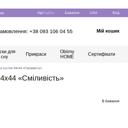
Укр
Eng
Рус
Бажання
UAH
Вхід
уки
амовлення: +38 093 106 04 55
Мій кошик
ски для
Obiimy
Прикраси
Сертифікати
сну
HOME
 та хустки 44x44 «Сміливість»
 44x44 «Сміливість»
В бажання