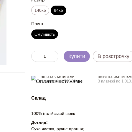
140x5
84x5
Принт
Сміливість
Купити
В розстрочку
ОПЛАТА ЧАСТИНАМИ
ПОКУПКА ЧАСТИНАМ
4 платежі по 760.00 грн
3 платежі по 1 013.
Склад
100% італійський шовк
Догляд:
Суха чистка, ручне прання;