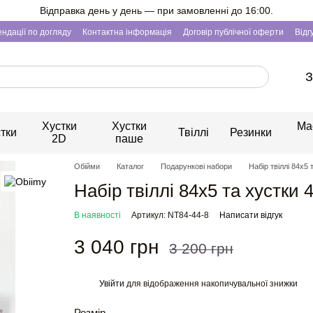
Відправка день у день — при замовленні до 16:00.
ндації по догляду
Контактна інформація
Договір публічної оферти
Відг
З
Хустки
Хустки
Ма
тки
Твіллі
Резинки
2D
паше
Обійми
Каталог
Подарункові набори
Набір твіллі 84x5
Набір твіллі 84x5 та хустки
В наявності
Артикул: NT84-44-8
Написати відгук
3 040 грн
3 200 грн
Увійти
для відображення накопичувальної знижки
%
Розмір