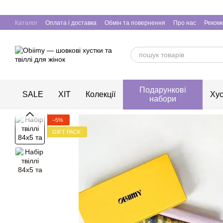
Перейти до основного контенту
Каталог
Оплата і доставка
Обмін та повернення
Про нас
Рекоме
Подарункові
SALE
ХІТ
Колекції
Хус
набори
−5%
GIFT PACK