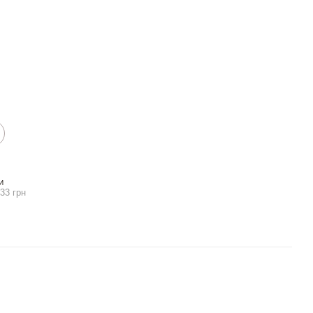
И
33 грн