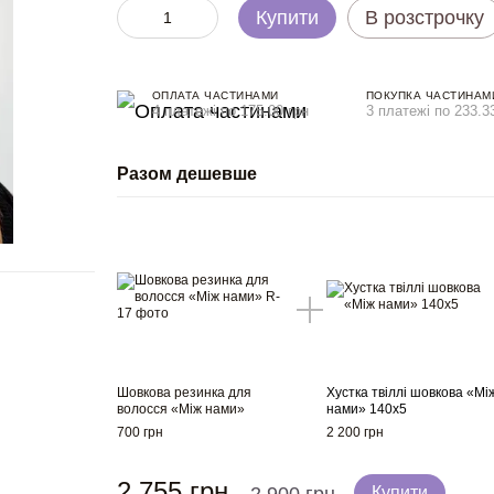
Купити
В розстрочку
ОПЛАТА ЧАСТИНАМИ
ПОКУПКА ЧАСТИНАМ
4 платежі по 175.00 грн
3 платежі по 233.3
Разом дешевше
Шовкова резинка для
Хустка твіллі шовкова «Мі
волосся «Між нами»
нами» 140x5
700 грн
2 200 грн
2 755 грн
Купити