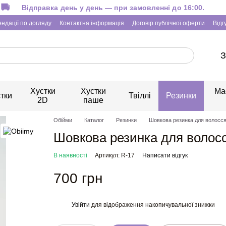
Відправка день у день — при замовленні до 16:00.
ндації по догляду
Контактна інформація
Договір публічної оферти
Відг
З
Хустки
Хустки
Ма
тки
Твіллі
Резинки
2D
паше
Обійми
Каталог
Резинки
Шовкова резинка для волосс
Шовкова резинка для волос
В наявності
Артикул: R-17
Написати відгук
700 грн
Увійти
для відображення накопичувальної знижки
%