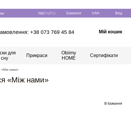
Укр
Eng
Рус
Бажання
UAH
Вхід
уки
амовлення: +38 073 769 45 84
Мій кошик
ски для
Obiimy
Прикраси
Сертифікати
сну
HOME
я «Між нами»
ся «Між нами»
В бажання