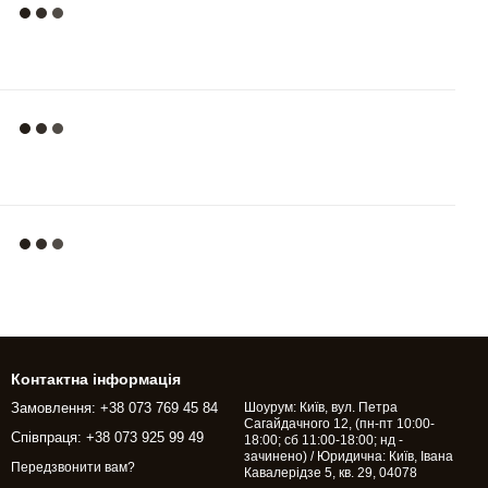
Контактна інформація
Замовлення: +38 073 769 45 84
Шоурум: Київ, вул. Петра
Сагайдачного 12, (пн-пт 10:00-
Співпраця: +38 073 925 99 49
18:00; сб 11:00-18:00; нд -
зачинено) / Юридична: Київ, Івана
Передзвонити вам?
Кавалерідзе 5, кв. 29, 04078