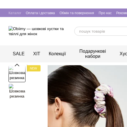
Перейти до основного контенту
Каталог
Оплата і доставка
Обмін та повернення
Про нас
Рекоме
Подарункові
SALE
ХІТ
Колекції
Хус
набори
NEW