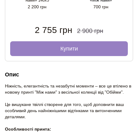
нами» 140x5
«Між нами»
2 200 грн
700 грн
2 755 грн
2 900 грн
Купити
Опис
Ніжність, елегантність та незабутні моменти – все це втілено в
новому принті "Між нами" з весільної колекції від "Обійми".
Це вишукане твіллі створене для того, щоб доповнити ваш
особливий день найніжнішими відтінками та витонченими
деталями.
Особливості принта: