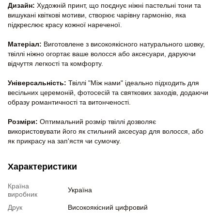
Дизайн:
Художній принт, що поєднує ніжні пастельні тони та
вишукані квіткові мотиви, створює чарівну гармонію, яка
підкреслює красу кожної нареченої.
Матеріал:
Виготовлене з високоякісного натурального шовку,
твіллі ніжно огортає ваше волосся або аксесуари, даруючи
відчуття легкості та комфорту.
Універсальність:
Твіллі "Між нами" ідеально підходить для
весільних церемоній, фотосесій та святкових заходів, додаючи
образу романтичності та витонченості.
Розміри:
Оптимальний розмір твіллі дозволяє
використовувати його як стильний аксесуар для волосся, або
як прикрасу на зап'ястя чи сумочку.
Характеристики
Країна
Україна
виробник
Друк
Високоякісний цифровий