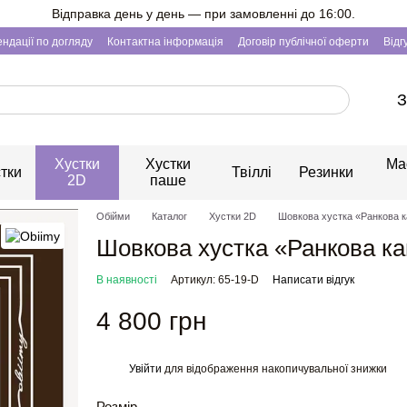
Відправка день у день — при замовленні до 16:00.
ндації по догляду
Контактна інформація
Договір публічної оферти
Відг
З
Хустки
Хустки
Ма
тки
Твіллі
Резинки
2D
паше
Обійми
Каталог
Хустки 2D
Шовкова хустка «Ранкова к
Шовкова хустка «Ранкова ка
В наявності
Артикул: 65-19-D
Написати відгук
4 800 грн
Увійти
для відображення накопичувальної знижки
%
Розмір