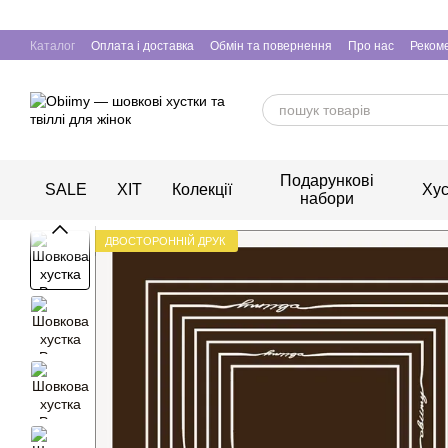
Перейти до основного контенту
Каталог
Оплата і доставка
Обмін та повернення
Про нас
Рекоме
Подарункові
SALE
ХІТ
Колекції
Хус
набори
ДВОСТОРОННІЙ ДРУК