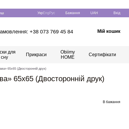
Укр
Eng
Рус
Бажання
UAH
Вхід
уки
амовлення: +38 073 769 45 84
Мій кошик
ски для
Obiimy
Прикраси
Сертифікати
сну
HOME
ава» 65x65 (Двосторонній друк)
ва» 65x65 (Двосторонній друк)
В бажання