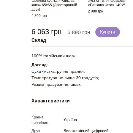
Шовкова хустка «Ранкова
Хустка твіллі шовкова
кава» 65x65 (Двосторонній
«Ранкова кава» 140x5
друк)
2 090 грн
4 800 грн
6 063 грн
6 890 грн
Купити
Склад
100% італійський шовк
Догляд:
Суха чистка, ручне прання;
Температура не вище 30 градусів;
Режим прасування: шовк.
Характеристики
Країна
Україна
виробник
Друк
Високоякісний цифровий