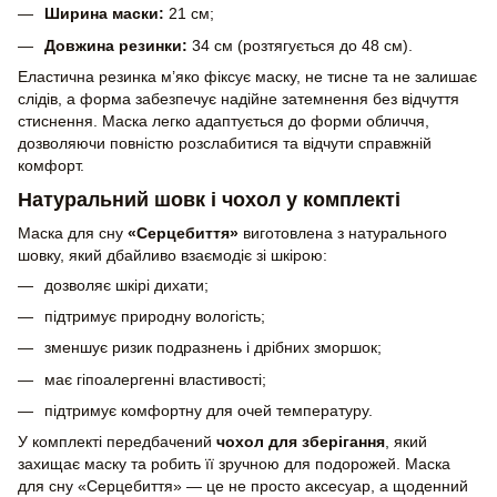
Ширина маски:
21 см;
Довжина резинки:
34 см (розтягується до 48 см).
Еластична резинка м’яко фіксує маску, не тисне та не залишає
слідів, а форма забезпечує надійне затемнення без відчуття
стиснення. Маска легко адаптується до форми обличчя,
дозволяючи повністю розслабитися та відчути справжній
комфорт.
Натуральний шовк і чохол у комплекті
Маска для сну
«Серцебиття»
виготовлена з натурального
шовку, який дбайливо взаємодіє зі шкірою:
дозволяє шкірі дихати;
підтримує природну вологість;
зменшує ризик подразнень і дрібних зморшок;
має гіпоалергенні властивості;
підтримує комфортну для очей температуру.
У комплекті передбачений
чохол для зберігання
, який
захищає маску та робить її зручною для подорожей. Маска
для сну «Серцебиття» — це не просто аксесуар, а щоденний