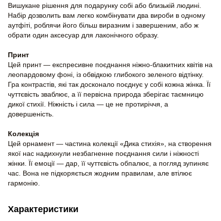
Вишукане рішення для подарунку собі або близькій людині.
Набір дозволить вам легко комбінувати два вироби в одному
аутфіті, роблячи його більш виразним і завершеним, або ж
обрати один аксесуар для лаконічного образу.
Принт
Цей принт — експресивне поєднання ніжно-блакитних квітів на
леопардовому фоні, із обвідкою глибокого зеленого відтінку.
Гра контрастів, які так досконало поєднує у собі кожна жінка. Її
чуттєвість зваблює, а її первісна природа зберігає таємницю
дикої стихії. Ніжність і сила — це не протиріччя, а
довершеність.
Колекція
Цей орнамент — частина колекції «Дика стихія», на створення
якої нас надихнули незбагненне поєднання сили і ніжності
жінки. Її емоції — дар, її чуттєвість обпалює, а погляд зупиняє
час. Вона не підкоряється жодним правилам, але втілює
гармонію.
Характеристики