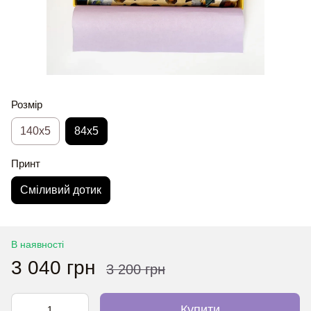
Розмір
140x5
84x5
Принт
Сміливий дотик
В наявності
3 040 грн
3 200 грн
Купити