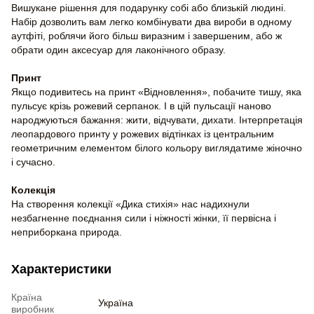
Вишукане рішення для подарунку собі або близькій людині.
Набір дозволить вам легко комбінувати два вироби в одному
аутфіті, роблячи його більш виразним і завершеним, або ж
обрати один аксесуар для лаконічного образу.
Принт
Якщо подивитесь на принт «Відновлення», побачите тишу, яка
пульсує крізь рожевий серпанок. І в цій пульсації наново
народжуються бажання: жити, відчувати, дихати. Інтерпретація
леопардового принту у рожевих відтінках із центральним
геометричним елементом білого кольору виглядатиме жіночно
і сучасно.
Колекція
На створення колекції «Дика стихія» нас надихнули
незбагненне поєднання сили і ніжності жінки, її первісна і
неприборкана природа.
Характеристики
Країна
Україна
виробник