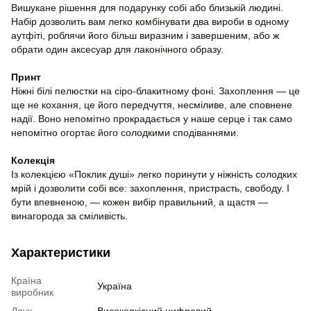
Вишукане рішення для подарунку собі або близькій людині.
Набір дозволить вам легко комбінувати два вироби в одному
аутфіті, роблячи його більш виразним і завершеним, або ж
обрати один аксесуар для лаконічного образу.
Принт
Ніжні білі пелюстки на сіро-блакитному фоні. Захоплення — це
ще не кохання, це його передчуття, несміливе, але сповнене
надії. Воно непомітно прокрадається у наше серце і так само
непомітно огортає його солодкими сподіваннями.
Колекція
Із колекцією «Поклик душі» легко поринути у ніжність солодких
мрій і дозволити собі все: захоплення, пристрасть, свободу. І
бути впевненою, — кожен вибір правильний, а щастя —
винагорода за сміливість.
Характеристики
Країна
Україна
виробник
Друк
Високоякісний цифровий