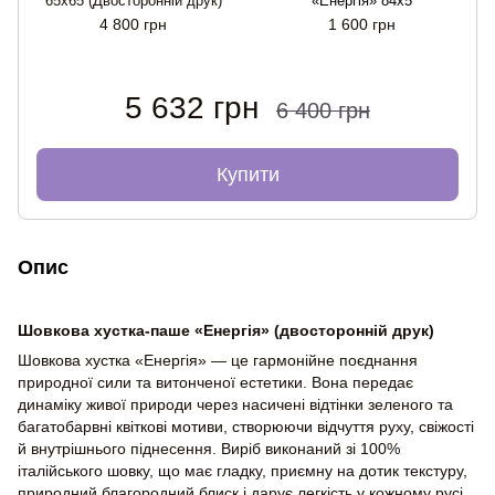
65x65 (Двосторонній друк)
«Енергія» 84x5
4 800 грн
1 600 грн
5 632 грн
6 400 грн
Купити
Опис
Шовкова хустка-паше «Енергія» (двосторонній друк)
Шовкова хустка «Енергія» — це гармонійне поєднання
природної сили та витонченої естетики. Вона передає
динаміку живої природи через насичені відтінки зеленого та
багатобарвні квіткові мотиви, створюючи відчуття руху, свіжості
й внутрішнього піднесення. Виріб виконаний зі 100%
італійського шовку, що має гладку, приємну на дотик текстуру,
природний благородний блиск і дарує легкість у кожному русі.