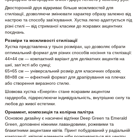
Двосторонній друк відкриває більше можливостей для
стилізації, дозволяючи змінювати характер образу залежно від
настрою та способу зав’язування. Хустка легко адаптується під
різні стилі — від стриманої класики до яскравих акцентних
поєднань.
Розміри та можливості стилізації
Хустка представлена у трьох розмірах, що дозволяє обрати
оптимальний формат для різних способів носіння та стилізації:
44×44 см — компактний варіант для делікатних акцентів на
шиї, зап’ясті або сумці;
65×65 см — універсальний розмір для класичних образів;
88×88 см — ефектний формат для драпірування на плечах
або створення виразного стилю.
Шовкова хустка «Енергія» стане яскравим акцентом
гардероба, підкреслюючи індивідуальність, внутрішню силу та
любов до живої естетики.
Орнамент, композиція та колірна палітра
Основою дизайну є насичені відтінки Deep Green та Emerald
Green, доповнені ніжними лавандовими, рожевими та
блакитними акцентами квітів. Принт побудований у радіальній
композиції: квіткові елементи ніби розкриваються від центру,