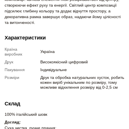
створюючи ефект руху та енергії. Світлий центр композиції
підсилює глибину кольору та додає відчуття простору, а
декоративна рамка завершує образ, надаючи йому цілісності
та витонченості.
Характеристики
Країна
Україна
виробник
Друк
Високоякісний цифровий
Пакування
Індивідуальне
Розміри
Друк та обробка натуральних хусток, робить
кожен виріб унікальним по розміру, тому
можливе відхилення розміру від 0-2,5 см
Склад
100% італійський шовк
Догляд:
Суха чистка, ручне прання;