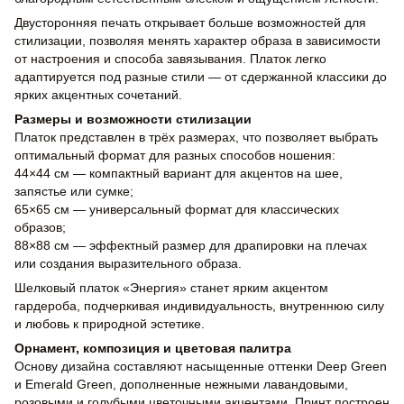
Двусторонняя печать открывает больше возможностей для
стилизации, позволяя менять характер образа в зависимости
от настроения и способа завязывания. Платок легко
адаптируется под разные стили — от сдержанной классики до
ярких акцентных сочетаний.
Размеры и возможности стилизации
Платок представлен в трёх размерах, что позволяет выбрать
оптимальный формат для разных способов ношения:
44×44 см — компактный вариант для акцентов на шее,
запястье или сумке;
65×65 см — универсальный формат для классических
образов;
88×88 см — эффектный размер для драпировки на плечах
или создания выразительного образа.
Шелковый платок «Энергия» станет ярким акцентом
гардероба, подчеркивая индивидуальность, внутреннюю силу
и любовь к природной эстетике.
Орнамент, композиция и цветовая палитра
Основу дизайна составляют насыщенные оттенки Deep Green
и Emerald Green, дополненные нежными лавандовыми,
розовыми и голубыми цветочными акцентами. Принт построен