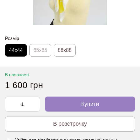
Розмір
44х44
65x65
88x88
В наявності
1 600 грн
Купити
В розстрочку
Увійти
для відображення накопичувальної знижки
%