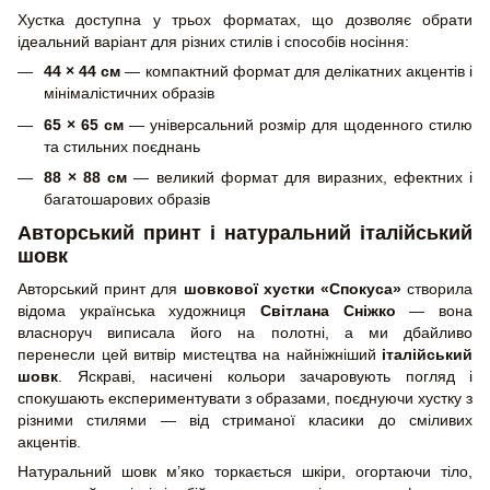
Хустка доступна у трьох форматах, що дозволяє обрати
ідеальний варіант для різних стилів і способів носіння:
44 × 44 см
— компактний формат для делікатних акцентів і
мінімалістичних образів
65 × 65 см
— універсальний розмір для щоденного стилю
та стильних поєднань
88 × 88 см
— великий формат для виразних, ефектних і
багатошарових образів
Авторський принт і натуральний італійський
шовк
Авторський принт для
шовкової хустки «Спокуса»
створила
відома українська художниця
Світлана Сніжко
— вона
власноруч виписала його на полотні, а ми дбайливо
перенесли цей витвір мистецтва на найніжніший
італійський
шовк
. Яскраві, насичені кольори зачаровують погляд і
спокушають експериментувати з образами, поєднуючи хустку з
різними стилями — від стриманої класики до сміливих
акцентів.
Натуральний шовк м’яко торкається шкіри, огортаючи тіло,