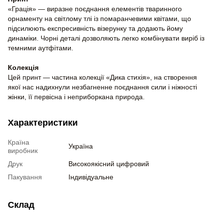
«Грація» — виразне поєднання елементів тваринного
орнаменту на світлому тлі із помаранчевими квітами, що
підсилюють експресивність візерунку та додають йому
динаміки. Чорні деталі дозволяють легко комбінувати виріб із
темними аутфітами.
Колекція
Цей принт — частина колекції «Дика стихія», на створення
якої нас надихнули незбагненне поєднання сили і ніжності
жінки, її первісна і неприборкана природа.
Характеристики
Країна
Україна
виробник
Друк
Високоякісний цифровий
Пакування
Індивідуальне
Склад