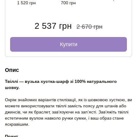
1 520 грн
700 грн
2 537 грн
2 670 грн
Купити
Опис
Твіллі — вузька хустка-шарф зі 100% натурального
шовку.
Окрім знайомих варіантів стилізації, як із шовковою хусткою, ви
можете використовувати твіллі замість поясу для штанів або
джинсів, чи як браслет, зав’язуючи на зап’ясті. Зав’яжіть твіллі
естетичним вузлом навколо ручки сумки, і ваш образ стане
яскравішим.
Принт