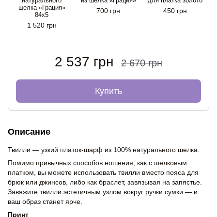
натурального
из шелка «Грация»
для платка золото
шелка «Грация»
700 грн
450 грн
84x5
1 520 грн
2 537 грн
2 670 грн
Купить
Описание
Твилли — узкий платок-шарф из 100% натурального шелка.
Помимо привычных способов ношения, как с шелковым
платком, вы можете использовать твилли вместо пояса для
брюк или джинсов, либо как браслет, завязывая на запястье.
Завяжите твилли эстетичным узлом вокруг ручки сумки — и
ваш образ станет ярче.
Принт