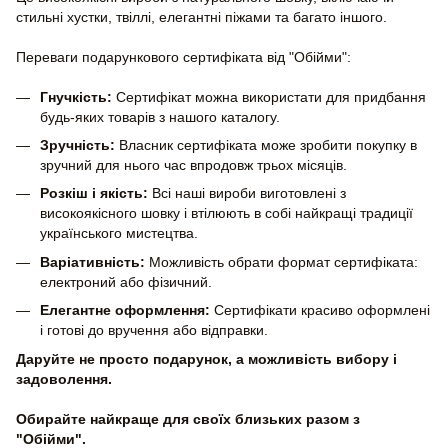
стильні хустки, твіллі, елегантні піжами та багато іншого.
Переваги подарункового сертифіката від "Обійми":
Гнучкість:
Сертифікат можна використати для придбання
будь-яких товарів з нашого каталогу.
Зручність:
Власник сертифіката може зробити покупку в
зручний для нього час впродовж трьох місяців.
Розкіш і якість:
Всі наші вироби виготовлені з
високоякісного шовку і втілюють в собі найкращі традиції
українського мистецтва.
Варіативність:
Можливість обрати формат сертифіката:
електроний або фізичний.
Елегантне оформлення:
Сертифікати красиво оформлені
і готові до вручення або відправки.
Даруйте не просто подарунок, а можливість вибору і
задоволення.
Обирайте найкраще для своїх близьких разом з
"Обійми".