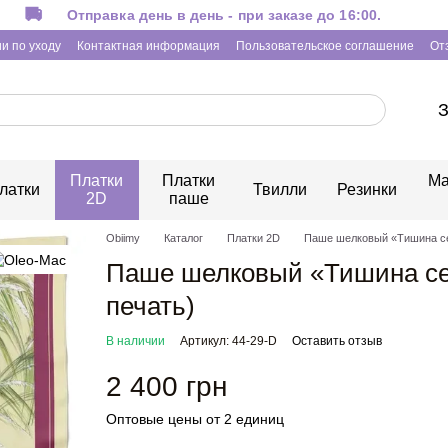
Отправка день в день - при заказе до 16:00.
и по уходу
Контактная информация
Пользовательское соглашение
От
З
Платки
Платки
Ма
латки
Твилли
Резинки
2D
паше
Obiimy
Каталог
Платки 2D
Паше шелковый «Тишина се
Паше шелковый «Тишина се
печать)
В наличии
Артикул: 44-29-D
Оставить отзыв
2 400 грн
Оптовые цены от 2 единиц