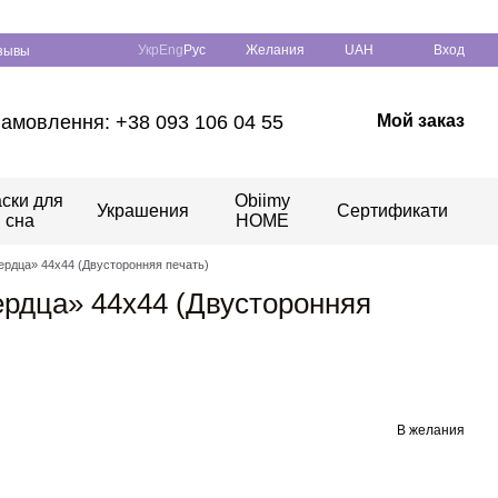
Укр
Eng
Рус
Желания
UAH
Вход
зывы
амовлення: +38 093 106 04 55
Мой заказ
ски для
Obiimy
Украшения
Сертификати
сна
HOME
рдца» 44х44 (Двусторонняя печать)
рдца» 44х44 (Двусторонняя
В желания