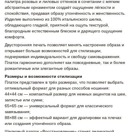
палитра розовых и лиловых оттенков в сочетании с мягким
абстрактным орнаментом создаёт ощущение лёгкости и
спокойствия, придавая образу утончённость и женственность.
Изделие выполнено из 100% итальянского шелка,
обладающего гладкой, приятной на ощупь текстурой,
благородным естественным блеском и дарящего ощущение
комфорта.
Двусторонняя печать позволяет менять настроение образа и
открывает больше возможностей для стилизации,
подчеркивая индивидуальность и свободу самовыражения.
Платок гармонично дополняет как повседневные, так и более
романтичные или элегантные образы.
Размеры и возможности стилизации
Платок представлен в трёх размерах, что позволяет выбрать
оптимальный формат для разных способов ношения:
44×44 см — компактный размер для нежных акцентов на шее,
запястье или сумке;
65×65 см — универсальный формат для классического
завязывания;
88×88 см — эффектный вариант для драпировки на плечах
или создания утончённого образа.
Шелковый платок «Восстановление» станет деликатной