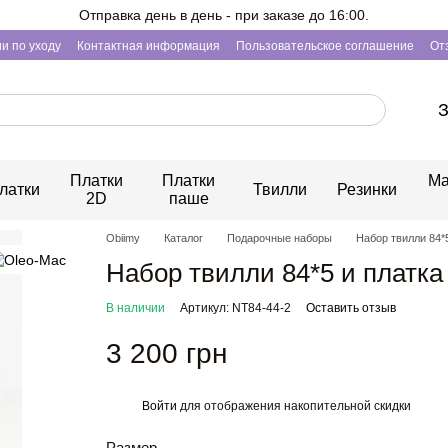
Отправка день в день - при заказе до 16:00.
и по уходу
Контактная информация
Пользовательское соглашение
От
З
Платки
Платки
Ма
латки
Твилли
Резинки
2D
паше
Obiimy
Каталог
Подарочные наборы
Набор твилли 84*5
Набор твилли 84*5 и платка
В наличии
Артикул: NT84-44-2
Оставить отзыв
3 200 грн
Войти
для отображения накопительной скидки
%
Размер