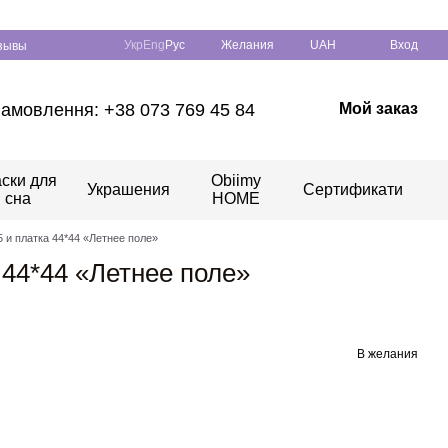
Укр
Eng
Рус
Желания
UAH
Вход
зывы
амовлення: +38 073 769 45 84
Мой заказ
ски для
Obiimy
Украшения
Сертификати
сна
HOME
 и платка 44*44 «Летнее поле»
 44*44 «Летнее поле»
В желания