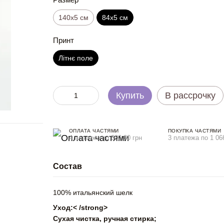
140х5 см
84х5 см
Принт
Літнє поле
Купить
В рассрочку
ОПЛАТА ЧАСТЯМИ
ПОКУПКА ЧАСТЯМИ
4 платежа по 800.00 грн
3 платежа по 1 06
Состав
100% итальянский шелк
Уход:< /strong>
Сухая чистка, ручная стирка;