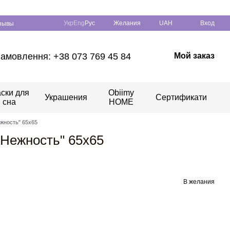
Укр
Eng
Рус
Желания
UAH
Вход
зывы
амовлення: +38 073 769 45 84
Мой заказ
ски для
Obiimy
Украшения
Сертификати
сна
HOME
жность" 65x65
Нежность" 65x65
В желания