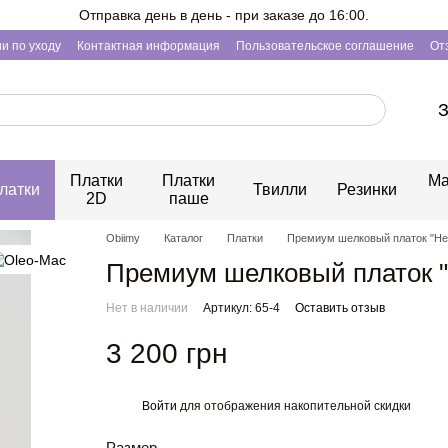
Отправка день в день - при заказе до 16:00.
и по уходу
Контактная информация
Пользовательское соглашение
От
З
Платки
Платки
Ма
латки
Твилли
Резинки
2D
паше
Obiimy
Каталог
Платки
Премиум шелковый платок "Не
Премиум шелковый платок "
Нет в наличии
Артикул: 65-4
Оставить отзыв
3 200 грн
Войти
для отображения накопительной скидки
%
Размер