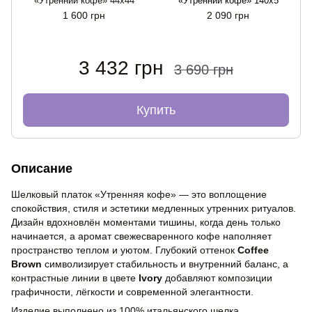
«Утренний кофе» 44х44
«Утренний кофе» 140x5
1 600 грн
2 090 грн
3 432 грн
3 690 грн
Купить
Описание
Шелковый платок «Утренняя кофе» — это воплощение
спокойствия, стиля и эстетики медленных утренних ритуалов.
Дизайн вдохновлён моментами тишины, когда день только
начинается, а аромат свежесваренного кофе наполняет
пространство теплом и уютом. Глубокий оттенок
Coffee
Brown
символизирует стабильность и внутренний баланс, а
контрастные линии в цвете
Ivory
добавляют композиции
графичности, лёгкости и современной элегантности.
Изделие выполнено из 100% итальянского шелка