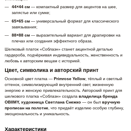
44×44 см
— компактный размер для акцентов на шее,
запястье или сумке;
65×65 см
— универсальный формат для классического
завязывания;
88×88 см
— выразительный вариант для драпировки на
плечах или создания эффектного образа.
Шелковый платок «Соблазн» станет акцентной деталью
гардероба, подчёркивая индивидуальность, женственность и
любовь к авторским вещам с историей.
Цвет, символика и авторский принт
Основной цвет платка —
Primrose Yellow
, тёплый и светлый
оттенок, символизирующий внутренний свет, жизненную
энергию и женскую привлекательность. Авторский принт для
шелкового платка «Соблазн» создала
владелица бренда
OBIIMY, художница Светлана Снежко
— он был
вручную
прописан на полотне
, что придаёт изделию особую глубину,
эмоциональность и уникальность.
Характеристики