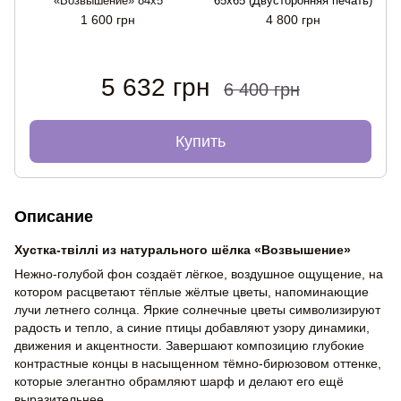
«Возвышение» 84x5
65x65 (Двусторонняя печать)
1 600 грн
4 800 грн
5 632 грн
6 400 грн
Купить
Описание
Хустка-твіллі из натурального шёлка «Возвышение»
Нежно-голубой фон создаёт лёгкое, воздушное ощущение, на
котором расцветают тёплые жёлтые цветы, напоминающие
лучи летнего солнца. Яркие солнечные цветы символизируют
радость и тепло, а синие птицы добавляют узору динамики,
движения и акцентности. Завершают композицию глубокие
контрастные концы в насыщенном тёмно-бирюзовом оттенке,
которые элегантно обрамляют шарф и делают его ещё
выразительнее.