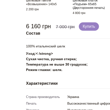
Шелковый твилли
Шелковый платок
«Возвышение» 140x5
«Подъем» 65x65
(Двусторонняя печать)
2 200 грн
4 800 грн
6 160 грн
7 000 грн
Купить
Состав
100% итальянский шелк
Уход:< /strong>
Сухая чистка, ручная стирка;
Температура не выше 30 градусов;
Режим глажки: шелк.
Характеристики
Страна производитель
Украина
Печать
Высококачественный цифро