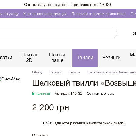
Отправка день в день - при заказе до 16:00.
и по уходу
Контактная информация
Пользовательское соглашение
От
З
Платки
Платки
Ма
латки
Твилли
Резинки
2D
паше
Obiimy
Каталог
Твилли
Шелковый твилли «Возвышени
Шелковый твилли «Возвыше
В наличии
Артикул: 140-31
Оставить отзыв
2 200 грн
Войти
для отображения накопительной скидки
%
Размер