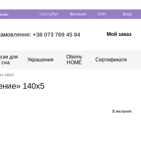
Укр
Eng
Рус
Желания
UAH
Вход
зывы
амовлення: +38 073 769 45 84
Мой заказ
ски для
Obiimy
Украшения
Сертификати
сна
HOME
е» 140x5
ние» 140x5
В желания