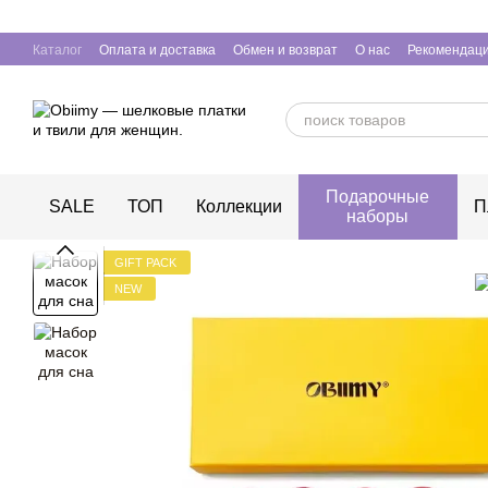
Перейти к основному контенту
Каталог
Оплата и доставка
Обмен и возврат
О нас
Рекомендаци
Подарочные
SALE
ТОП
Коллекции
П
наборы
GIFT PACK
NEW