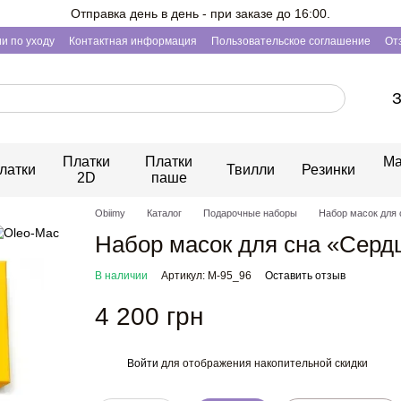
Отправка день в день - при заказе до 16:00.
и по уходу
Контактная информация
Пользовательское соглашение
От
З
Платки
Платки
Ма
латки
Твилли
Резинки
2D
паше
Obiimy
Каталог
Подарочные наборы
Набор масок для 
Набор масок для сна «Серд
В наличии
Артикул: М-95_96
Оставить отзыв
4 200 грн
Войти
для отображения накопительной скидки
%