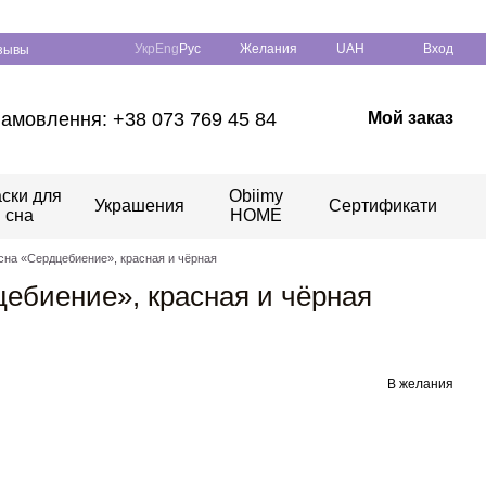
Укр
Eng
Рус
Желания
UAH
Вход
зывы
амовлення: +38 073 769 45 84
Мой заказ
ски для
Obiimy
Украшения
Сертификати
сна
HOME
сна «Сердцебиение», красная и чёрная
цебиение», красная и чёрная
В желания