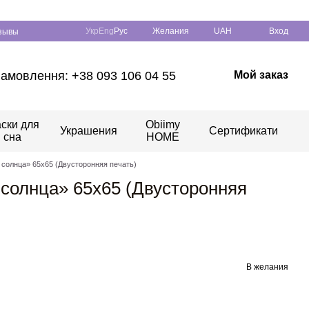
Укр
Eng
Рус
Желания
UAH
Вход
зывы
амовлення: +38 093 106 04 55
Мой заказ
ски для
Obiimy
Украшения
Сертификати
сна
HOME
солнца» 65x65 (Двусторонняя печать)
солнца» 65x65 (Двусторонняя
В желания