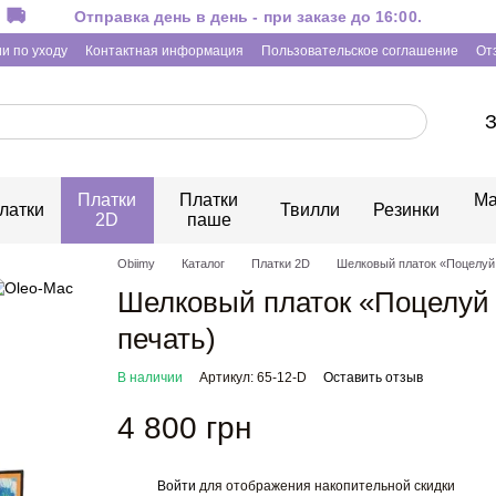
Отправка день в день - при заказе до 16:00.
и по уходу
Контактная информация
Пользовательское соглашение
От
З
Платки
Платки
Ма
латки
Твилли
Резинки
2D
паше
Obiimy
Каталог
Платки 2D
Шелковый платок «Поцелуй 
Шелковый платок «Поцелуй 
печать)
В наличии
Артикул: 65-12-D
Оставить отзыв
4 800 грн
Войти
для отображения накопительной скидки
%