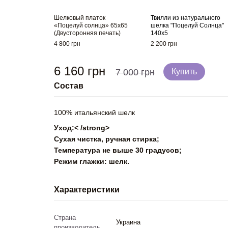
Шелковый платок
Твилли из натурального
«Поцелуй солнца» 65x65
шелка "Поцелуй Солнца"
(Двусторонняя печать)
140x5
4 800 грн
2 200 грн
6 160 грн
7 000 грн
Купить
Состав
100% итальянский шелк
Уход:< /strong>
Сухая чистка, ручная стирка;
Температура не выше 30 градусов;
Режим глажки: шелк.
Характеристики
Страна
Украина
производитель