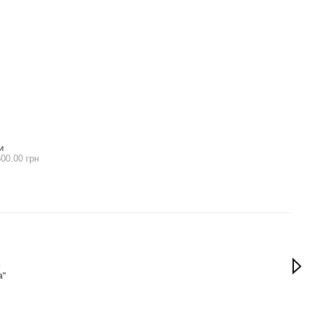
И
00.00 грн
Вме