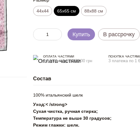
44х44
65x65 см
88x88 см
Купить
В рассрочку
ОПЛАТА ЧАСТЯМИ
ПОКУПКА ЧАСТЯМ
4 платежа по 1 200.00 грн
3 платежа по 1 6
Состав
100% итальянский шелк
Уход:< /strong>
Сухая чистка, ручная стирка;
Температура не выше 30 градусов;
Режим глажки: шелк.