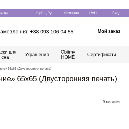
Укр
Eng
Рус
Желания
UAH
Вход
зывы
амовлення: +38 093 106 04 55
Мой заказ
ски для
Obiimy
Украшения
Сертификати
сна
HOME
ие» 65x65 (Двусторонняя печать)
ие» 65x65 (Двусторонняя печать)
В желания