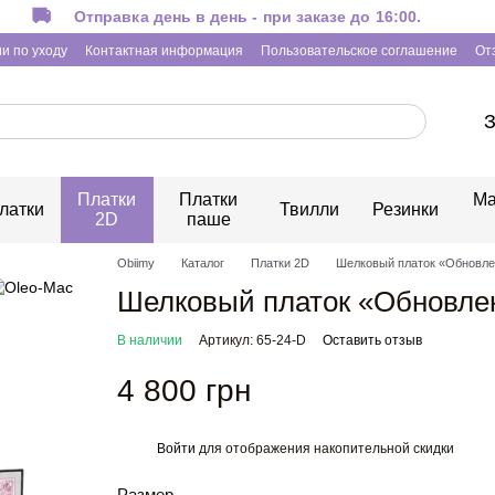
Отправка день в день - при заказе до 16:00.
и по уходу
Контактная информация
Пользовательское соглашение
От
З
Платки
Платки
Ма
латки
Твилли
Резинки
2D
паше
Obiimy
Каталог
Платки 2D
Шелковый платок «Обновлен
Шелковый платок «Обновлен
В наличии
Артикул: 65-24-D
Оставить отзыв
4 800 грн
Войти
для отображения накопительной скидки
%
Размер