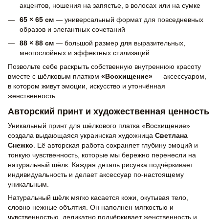
акцентов, ношения на запястье, в волосах или на сумке
65 × 65 см
— универсальный формат для повседневных
образов и элегантных сочетаний
88 × 88 см
— большой размер для выразительных,
многослойных и эффектных стилизаций
Позвольте себе раскрыть собственную внутреннюю красоту
вместе с шёлковым платком
«Восхищение»
— аксессуаром,
в котором живут эмоции, искусство и утончённая
женственность.
Авторский принт и художественная ценность
Уникальный принт для шёлкового платка «Восхищение»
создала выдающаяся украинская художница
Светлана
Снежко
. Её авторская работа сохраняет глубину эмоций и
тонкую чувственность, которые мы бережно перенесли на
натуральный шёлк. Каждая деталь рисунка подчёркивает
индивидуальность и делает аксессуар по-настоящему
уникальным.
Натуральный шёлк мягко касается кожи, окутывая тело,
словно нежные объятия. Он наполнен мягкостью и
чувственностью, деликатно подчёркивает женственность и