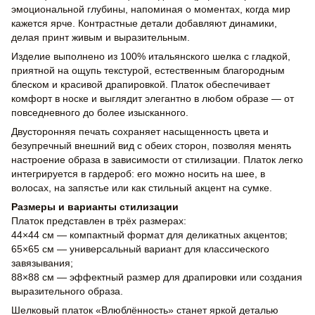
эмоциональной глубины, напоминая о моментах, когда мир
кажется ярче. Контрастные детали добавляют динамики,
делая принт живым и выразительным.
Изделие выполнено из 100% итальянского шелка с гладкой,
приятной на ощупь текстурой, естественным благородным
блеском и красивой драпировкой. Платок обеспечивает
комфорт в носке и выглядит элегантно в любом образе — от
повседневного до более изысканного.
Двусторонняя печать сохраняет насыщенность цвета и
безупречный внешний вид с обеих сторон, позволяя менять
настроение образа в зависимости от стилизации. Платок легко
интегрируется в гардероб: его можно носить на шее, в
волосах, на запястье или как стильный акцент на сумке.
Размеры и варианты стилизации
Платок представлен в трёх размерах:
44×44 см — компактный формат для деликатных акцентов;
65×65 см — универсальный вариант для классического
завязывания;
88×88 см — эффектный размер для драпировки или создания
выразительного образа.
Шелковый платок «Влюблённость» станет яркой деталью