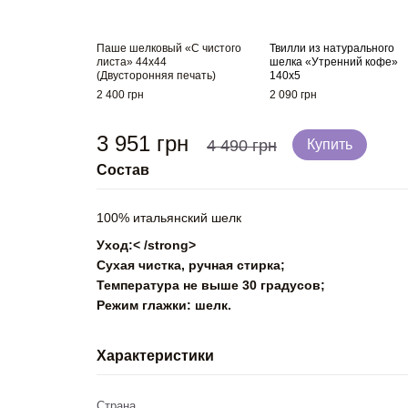
Паше шелковый «С чистого
Твилли из натурального
листа» 44х44
шелка «Утренний кофе»
(Двусторонняя печать)
140x5
2 400 грн
2 090 грн
3 951 грн
4 490 грн
Купить
Состав
100% итальянский шелк
Уход:< /strong>
Сухая чистка, ручная стирка;
Температура не выше 30 градусов;
Режим глажки: шелк.
Характеристики
Страна