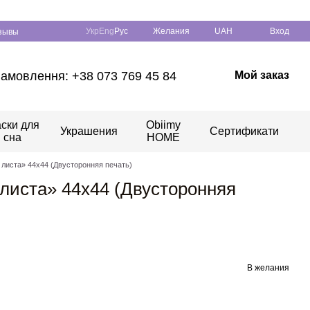
Укр
Eng
Рус
Желания
UAH
Вход
зывы
амовлення: +38 073 769 45 84
Мой заказ
ски для
Obiimy
Украшения
Сертификати
сна
HOME
листа» 44х44 (Двусторонняя печать)
листа» 44х44 (Двусторонняя
В желания