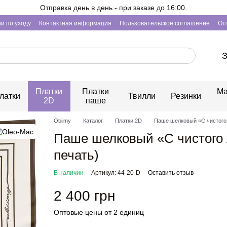
Отправка день в день - при заказе до 16:00.
и по уходу
Контактная информация
Пользовательское соглашение
От
З
Платки
Платки
Ма
латки
Твилли
Резинки
2D
паше
Obiimy
Каталог
Платки 2D
Паше шелковый «С чистого 
Паше шелковый «С чистого 
печать)
В наличии
Артикул: 44-20-D
Оставить отзыв
2 400 грн
Оптовые цены от 2 единиц